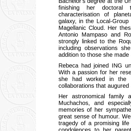
Bachelor's degree at the Un
finishing her doctoral
characterisation of plan
galaxy, in the Local-Grou
Magellanic Cloud. Her the
Antonio Mampaso and Ro
strongly linked to the Ro
including observations 
addition to those she made 
Rebeca had joined ING un
With a passion for her res
she had worked in the U
collaborations that augured 
Her astronomical family
Muchachos, and especially
memories of her sympatheti
great sense of humour. We 
tragedy of a promising lif
condolences to her parent